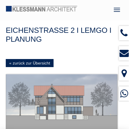
Navig
ein-/
EICHENSTRASSE 2 I LEMGO I
PLANUNG
« zurück zur Übersicht